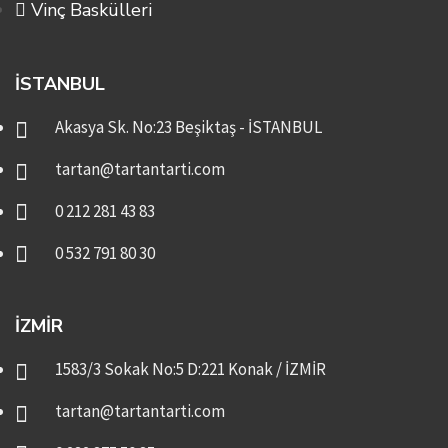
Vinç Baskülleri
İSTANBUL
Akasya Sk. No:23 Beşiktaş - İSTANBUL
tartan@tartantarti.com
0 212 281 43 83
0 532 791 80 30
İZMIR
1583/3 Sokak No:5 D:221 Konak / İZMİR
tartan@tartantarti.com