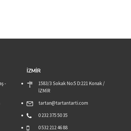
İZMIR
ş -
1583/3 Sokak No:5 D:221 Konak /
İZMİR
m
tartan@tartantarti.com
0 232 375 50 35
0 532 212 46 88