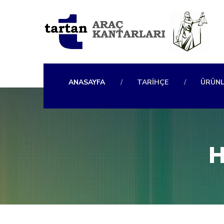
ANASAYFA
TARIHÇE
ÜRÜNL
H