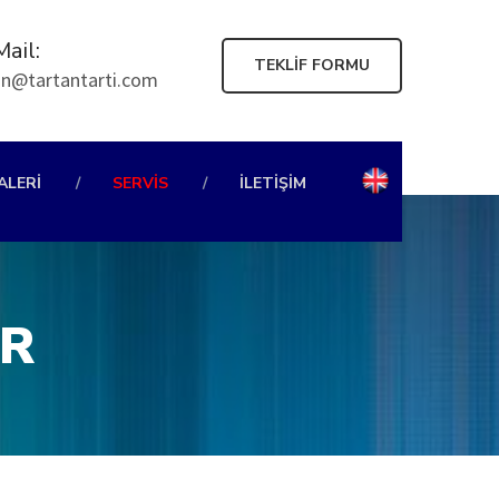
Mail:
TEKLIF FORMU
an@tartantarti.com
GALERI
SERVIS
İLETIŞIM
ER