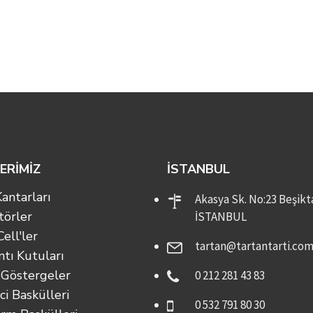
ERİMİZ
İSTANBUL
antarları
Akasya Sk. No:23 Beşikta
törler
İSTANBUL
ell'ler
tartan@tartantarti.co
tı Kutuları
 Göstergeler
0 212 281 43 83
i Baskülleri
0 532 791 80 30