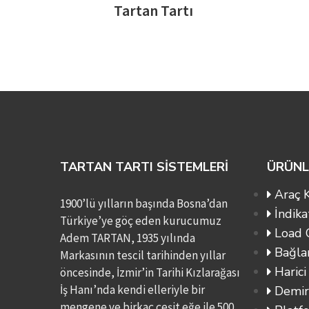
Tartan Tartı
TARTAN TARTI SİSTEMLERİ
ÜRÜNL
Araç K
1900’lü yılların başında Bosna’dan
İndika
Türkiye’ye göç eden kurucumuz
Load C
Adem TARTAN, 1935 yılında
Bağlan
Markasının tescil tarihinden yıllar
Harici
öncesinde, İzmir’in Tarihi Kızlarağası
İş Hanı’nda kendi elleriyle bir
Demirc
mengene ve birkaç çeşit eğe ile 500