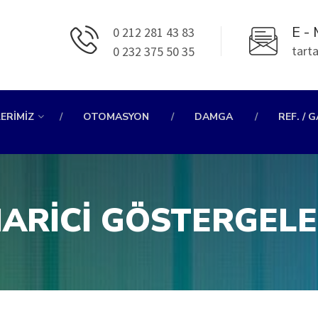
E - 
0 212 281 43 83
tart
0 232 375 50 35
ERIMIZ
OTOMASYON
DAMGA
REF. / 
ARICI GÖSTERGEL